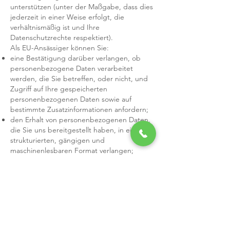
unterstützen (unter der Maßgabe, dass dies
jederzeit in einer Weise erfolgt, die
verhältnismäßig ist und Ihre
Datenschutzrechte respektiert).
Als EU-Ansässiger können Sie:
eine Bestätigung darüber verlangen, ob
personenbezogene Daten verarbeitet
werden, die Sie betreffen, oder nicht, und
Zugriff auf Ihre gespeicherten
personenbezogenen Daten sowie auf
bestimmte Zusatzinformationen anfordern;
den Erhalt von personenbezogenen Daten,
die Sie uns bereitgestellt haben, in einem
strukturierten, gängigen und
maschinenlesbaren Format verlangen;
die Berichtigung lhrer personenbezogenen
Daten verlangen, die bei uns gespeichert
sind;
die Löschung Ihrer personenbezogenen
Daten verlangen;
der Verarbeitung Ihrer personenbezogenen
Daten durch uns widersprechen;